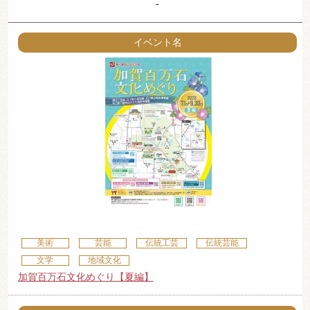
-
イベント名
美術
芸能
伝統工芸
伝統芸能
文学
地域文化
加賀百万石文化めぐり【夏編】