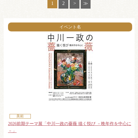
1
2
>
≫
イベント名
美術
2026前期テーマ展「中川一政の薔薇 描く悦び －晩年作を中心に
－」