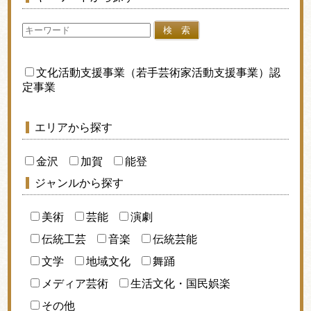
検 索
文化活動支援事業（若手芸術家活動支援事業）認
定事業
エリアから探す
金沢
加賀
能登
ジャンルから探す
美術
芸能
演劇
伝統工芸
音楽
伝統芸能
文学
地域文化
舞踊
メディア芸術
生活文化・国民娯楽
その他