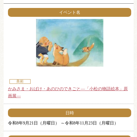
イベント名
美術
かみさま・おばけ・あのひのできごと―「小松の物語絵本」原
画展―
日時
令和8年9月21日（月曜日）
令和8年11月23日（月曜日）