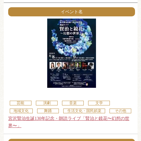
イベント名
芸能
演劇
音楽
文学
地域文化
舞踊
生活文化・国民娯楽
その他
宮沢賢治生誕130年記念・朗読ライブ「賢治と鏡花〜幻想の世
界〜」