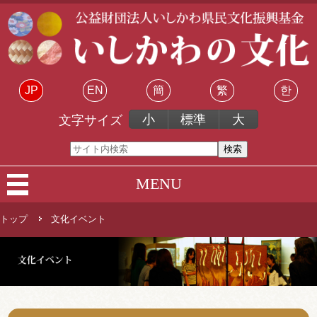
JP
EN
簡
繁
한
小
標準
大
文字サイズ
MENU
トップ
文化イベント