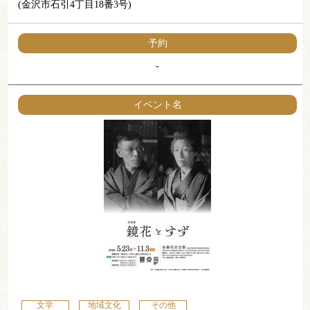
(金沢市石引4丁目18番3号)
予約
-
イベント名
文学
地域文化
その他